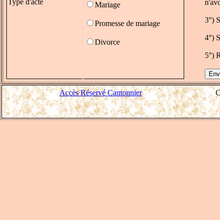
Type d'acte
n'avo
Mariage
3°) 
Promesse de mariage
4°) 
Divorce
5°) 
Accès Réservé Cantonnier
C