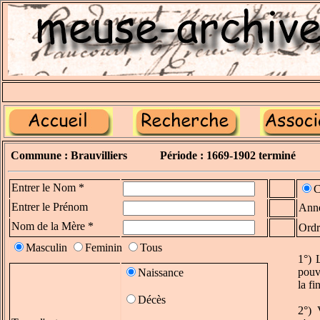
Commune : Brauvilliers
Période : 1669-1902 terminé
Entrer le Nom *
C
Entrer le Prénom
Ann
Nom de la Mère *
Ordr
Masculin
Feminin
Tous
1°) 
pouv
Naissance
la f
Décès
2°) 